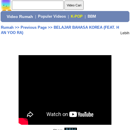
Video Rumah
|
Populer Videos
|
K-POP
|
BBM
Rumah
>>
Previous Page
>>
BELAJAR BAHASA KOREA (FEAT. H
AN YOO RA)
Lebih