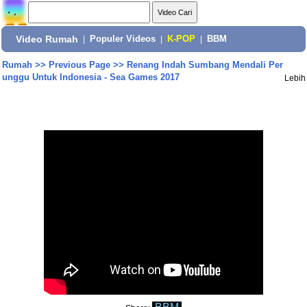
Video Rumah
|
Populer Videos
|
K-POP
|
BBM
Rumah
>>
Previous Page
>>
Renang Indah Sumbang Mendali Per
unggu Untuk Indonesia - Sea Games 2017
Lebih