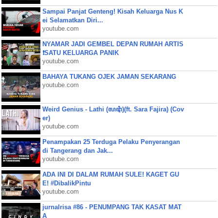
Sampai Panjat Genteng! Kisah Keluarga Nus K
ei Selamatkan Diri...
youtube.com
NYAMAR JADI GEMBEL DEPAN RUMAH ARTIS
❗SATU KELUARGA PANIK
youtube.com
BAHAYA TUKANG OJEK JAMAN SEKARANG
youtube.com
Weird Genius - Lathi (ꦭꦛꦶ)(ft. Sara Fajira) (Cov
er)
youtube.com
Penampakan 25 Terduga Pelaku Penyerangan
di Tangerang dan Jak...
youtube.com
ADA INI DI DALAM RUMAH SULE! KAGET GU
E! #DibalikPintu
youtube.com
jurnalrisa #86 - PENUMPANG TAK KASAT MAT
A