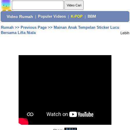
Video Rumah
|
Populer Videos
|
K-POP
|
BBM
Rumah
>>
Previous Page
>>
Mainan Anak Tempelan Sticker Lucu
Bersama Lifia Niala
Lebih