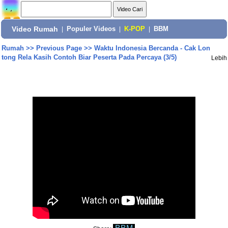
Video Rumah
|
Populer Videos
|
K-POP
|
BBM
Rumah
>>
Previous Page
>>
Waktu Indonesia Bercanda - Cak Lon
tong Rela Kasih Contoh Biar Peserta Pada Percaya (3/5)
Lebih