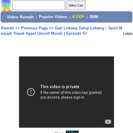
Video Rumah
|
Populer Videos
|
K-POP
|
BBM
Rumah
>>
Previous Page
>>
Gali Lobang Tutup Lobang : Jamil M
enjadi Travel Agent Umroh Murah | Episode 57
Lebih