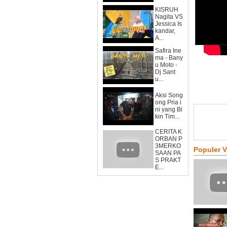
KISRUH
Nagita VS
Jessica Is
kandar,
A...
Safira Ine
ma - Bany
u Moto -
Dj Sant
u...
Aksi Song
ong Pria i
ni yang Bi
kin Tim...
CERITA K
ORBAN P
3MERKO
Populer 
SAAN PA
S PRAKT
E...