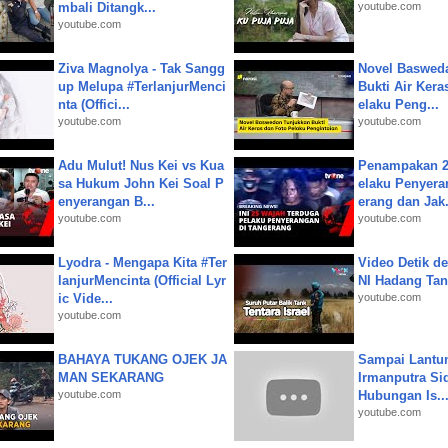
mbali Ditangk...
youtube.com
youtube.com
Ziva Magnolya - Tak Sangg
Novel Baswed
up Melupa #TerlanjurMenci
Bukti Air Kera
nta (Offici...
elaku Peng...
youtube.com
youtube.com
Adu Mulut! Nus Kei vs Kua
Penampakan 2
sa Hukum John Kei Soal P
elaku Penyera
enyerangan B...
erang dan Jak.
youtube.com
youtube.com
Lyodra - Mengapa Kita #Ter
Video Detik det
lanjurMencinta (Official Lyr
NI Hadang Tank
ic Vide...
youtube.com
youtube.com
BAHAYA TUKANG OJEK JA
Sampai Lantu
MAN SEKARANG
Irmanputra Si
youtube.com
Hubungan Is..
youtube.com