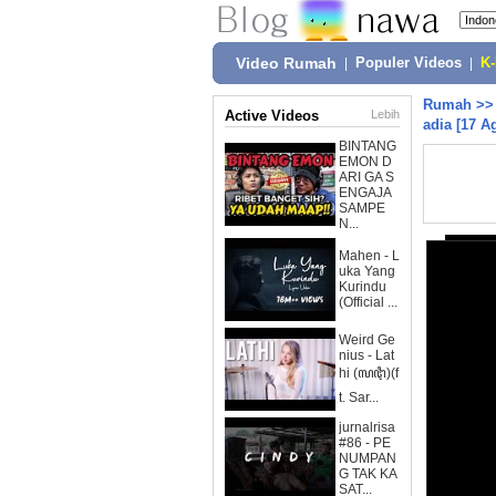
Video Rumah
|
Populer Videos
|
K
Rumah
>
Active Videos
Lebih
adia [17 A
BINTANG
EMON D
ARI GA S
ENGAJA
SAMPE
N...
Mahen - L
uka Yang
Kurindu
(Official ...
Weird Ge
nius - Lat
hi (ꦭꦛꦶ)(f
t. Sar...
jurnalrisa
#86 - PE
NUMPAN
G TAK KA
SAT...