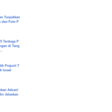
an Tunjukkan
s dan Foto P
5 Terduga P
ngan di Tang
..
ik Prajurit T
 Israel
nkan Adzan!
din Jelaskan
.