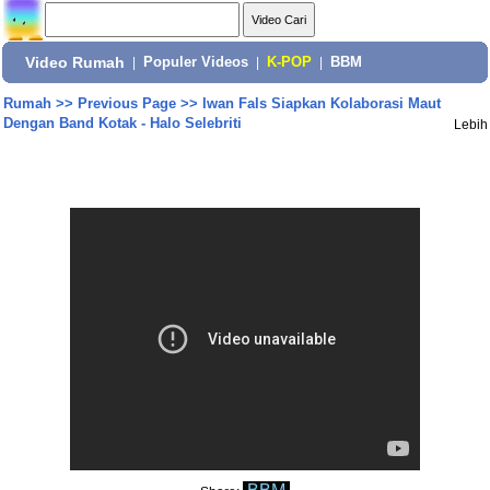
Video Rumah
|
Populer Videos
|
K-POP
|
BBM
Rumah
>>
Previous Page
>>
Iwan Fals Siapkan Kolaborasi Maut
Dengan Band Kotak - Halo Selebriti
Lebih