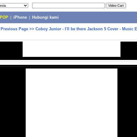
-POP
|
iPhone
|
Hubungi kami
>
Previous Page
>>
Coboy Junior - I'll be there Jackson 5 Cover - Music