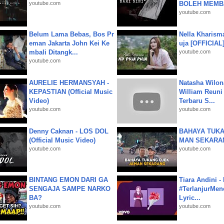
youtube.com
BOLEH MEMBA
youtube.com
Belum Lama Bebas, Bos Pr
Nella Kharism
eman Jakarta John Kei Ke
uja [OFFICIAL
mbali Ditangk...
youtube.com
youtube.com
AURELIE HERMANSYAH -
Natasha Wilon
KEPASTIAN (Official Music
William Reuni 
Video)
Terbaru S...
youtube.com
youtube.com
Denny Caknan - LOS DOL
BAHAYA TUKA
(Official Music Video)
MAN SEKARA
youtube.com
youtube.com
BINTANG EMON DARI GA
Tiara Andini -
SENGAJA SAMPE NARKO
#TerlanjurMenc
BA?
Lyric...
youtube.com
youtube.com