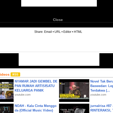
Close
6
Share:
Email
•
URL
•
Editor
•
HTML
Videos
NYAMAR JADI GEMBEL DE
Novel Tak Ber
PAN RUMAH ARTIS❗SATU
Baswedan: Le
KELUARGA PANIK
Terdakwa (...
youtube.com
youtube.com
NOAH - Kala Cinta Menggo
jurnalrisa #8
da (Official Music Video)
RINTERAKSI, 