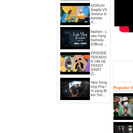
KISRUH
Nagita VS
Jessica Is
kandar,
A...
Mahen - L
uka Yang
Kurindu
(Official ...
EPISODE
TERAKHI
R OM GE
PENG?
(PART
2)...
Aksi Song
ong Pria i
Populer 
ni yang Bi
kin Tim...