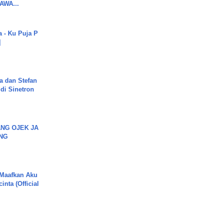
WA...
a - Ku Puja P
]
a dan Stefan
di Sinetron
NG OJEK JA
NG
 Maafkan Aku
inta (Official