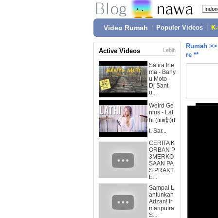
Video Rumah
|
Populer Videos
|
K
Rumah
>
Active Videos
Lebih
re **
Safira Ine
ma - Bany
u Moto -
Dj Sant
u...
Weird Ge
nius - Lat
hi (ꦭꦛꦶ)(f
t. Sar...
CERITA K
ORBAN P
3MERKO
SAAN PA
S PRAKT
E...
Sampai L
antunkan
Adzan! Ir
manputra
S...