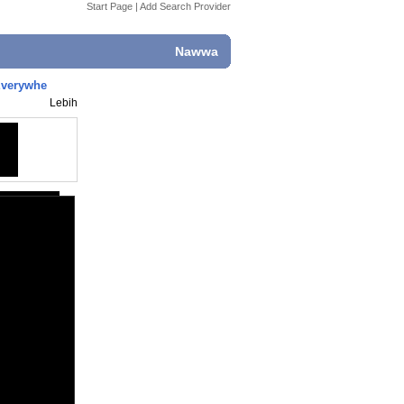
Start Page
|
Add Search Provider
Nawwa
 Everywhe
Lebih