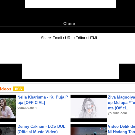
Close
6
Share:
Email
•
URL
•
Editor
•
HTML
Videos
Nella Kharisma - Ku Puja P
Ziva Magnolya
uja [OFFICIAL]
up Melupa #Te
youtube.com
nta (Offici...
youtube.com
Denny Caknan - LOS DOL
Video Detik det
(Official Music Video)
NI Hadang Tank