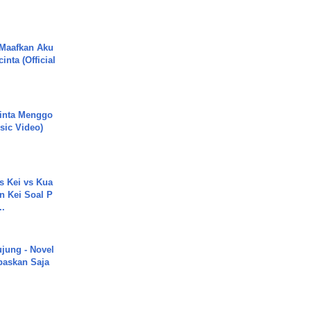
 Maafkan Aku
inta (Official
inta Menggo
usic Video)
s Kei vs Kua
 Kei Soal P
..
ujung - Novel
paskan Saja