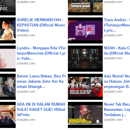
youtube.com
youtube.com
AURELIE HERMANSYAH -
Tiara Andini -
KEPASTIAN (Official Music
#TerlanjurMenc
Video)
Lyric...
youtube.com
youtube.com
Lyodra - Mengapa Kita #Ter
NOAH - Kala C
lanjurMencinta (Official Lyr
da (Official M
ic Vide...
youtube.com
youtube.com
Belum Lama Bebas, Bos Pr
Adu Mulut! Nu
eman Jakarta John Kei Ke
sa Hukum John
mbali Ditangk...
enyerangan B.
youtube.com
youtube.com
ADA INI DI DALAM RUMAH
Novel Tak Ber
SULE! KAGET GUE! #Dibal
Baswedan: Le
ikPintu
Terdakwa (...
youtube.com
youtube.com