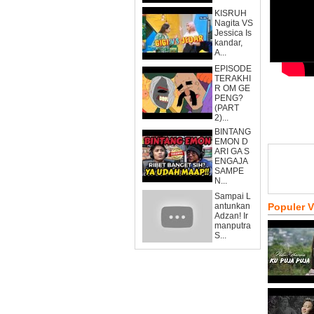
KISRUH
Nagita VS
Jessica Is
kandar,
A...
EPISODE
TERAKHI
R OM GE
PENG?
(PART
2)...
BINTANG
EMON D
ARI GA S
ENGAJA
SAMPE
N...
Sampai L
antunkan
Populer 
Adzan! Ir
manputra
S...