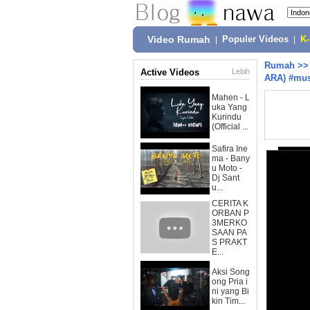
Video Rumah
|
Populer Videos
|
K
Rumah
>
Active Videos
Lebih
ARA) #mus
Mahen - L
uka Yang
Kurindu
(Official ...
Safira Ine
ma - Bany
u Moto -
Dj Sant
u...
CERITA K
ORBAN P
3MERKO
SAAN PA
S PRAKT
E...
Aksi Song
ong Pria i
ni yang Bi
kin Tim...