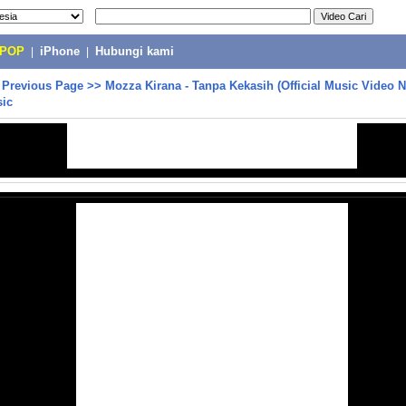
-POP
|
iPhone
|
Hubungi kami
>
Previous Page
>>
Mozza Kirana - Tanpa Kekasih (Official Music Vide
ic