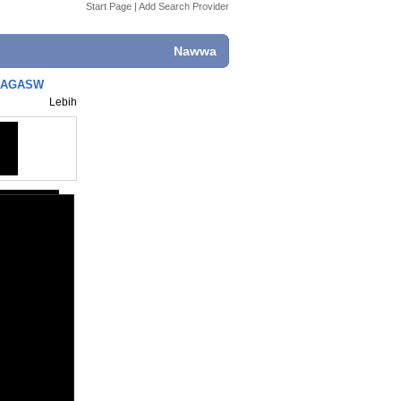
Start Page
|
Add Search Provider
Nawwa
o NAGASW
Lebih