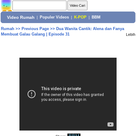
Video Rumah
|
Populer Videos
|
K-POP
|
BBM
Rumah
>>
Previous Page
>>
Dua Wanita Cantik: Alena dan Fanya
Membuat Galau Galang | Episode 31
Lebih