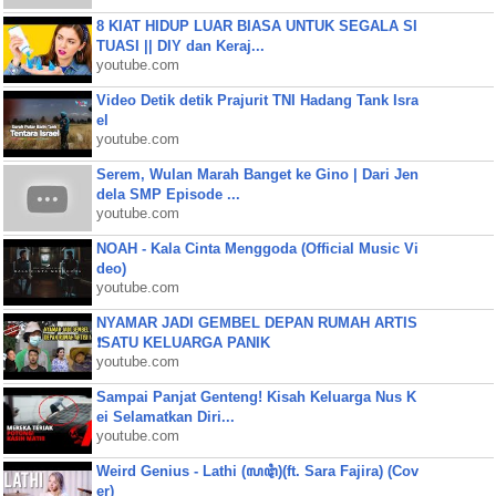
8 KIAT HIDUP LUAR BIASA UNTUK SEGALA SI
TUASI || DIY dan Keraj...
youtube.com
Video Detik detik Prajurit TNI Hadang Tank Isra
el
youtube.com
Serem, Wulan Marah Banget ke Gino | Dari Jen
dela SMP Episode ...
youtube.com
NOAH - Kala Cinta Menggoda (Official Music Vi
deo)
youtube.com
NYAMAR JADI GEMBEL DEPAN RUMAH ARTIS
❗SATU KELUARGA PANIK
youtube.com
Sampai Panjat Genteng! Kisah Keluarga Nus K
ei Selamatkan Diri...
youtube.com
Weird Genius - Lathi (ꦭꦛꦶ)(ft. Sara Fajira) (Cov
er)