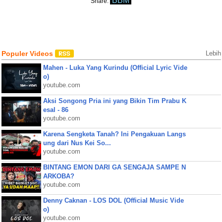
BBM
Share:
Populer Videos
Lebih
Mahen - Luka Yang Kurindu (Official Lyric Vide
o)
youtube.com
Aksi Songong Pria ini yang Bikin Tim Prabu K
esal - 86
youtube.com
Karena Sengketa Tanah? Ini Pengakuan Langs
ung dari Nus Kei So...
youtube.com
BINTANG EMON DARI GA SENGAJA SAMPE N
ARKOBA?
youtube.com
Denny Caknan - LOS DOL (Official Music Vide
o)
youtube.com