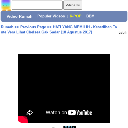
Video Rumah
|
Populer Videos
|
K-POP
|
BBM
Rumah
>>
Previous Page
>>
HATI YANG MEMILIH - Kesedihan Ta
nte Vera Lihat Chelsea Gak Sadar [18 Agustus 2017]
Lebih