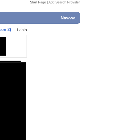
Start Page
|
Add Search Provider
Nawwa
son 2)
Lebih