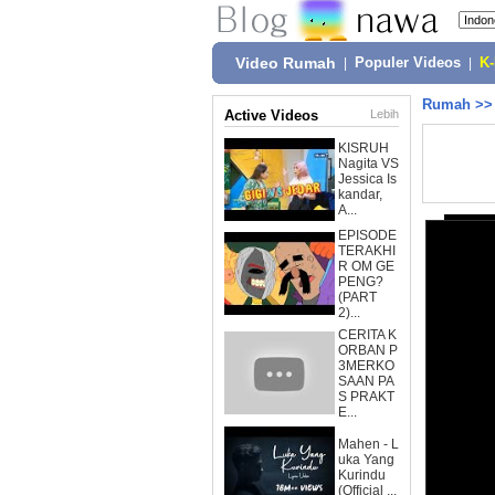
Video Rumah
|
Populer Videos
|
K
Rumah
>
Active Videos
Lebih
KISRUH
Nagita VS
Jessica Is
kandar,
A...
EPISODE
TERAKHI
R OM GE
PENG?
(PART
2)...
CERITA K
ORBAN P
3MERKO
SAAN PA
S PRAKT
E...
Mahen - L
uka Yang
Kurindu
(Official ...