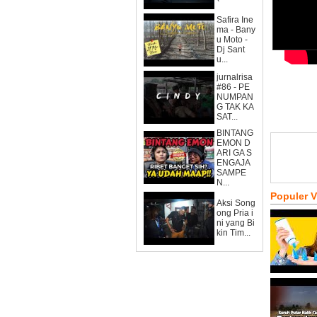
Safira Ine
ma - Bany
u Moto -
Dj Sant
u...
jurnalrisa
#86 - PE
NUMPAN
G TAK KA
SAT...
BINTANG
EMON D
ARI GA S
ENGAJA
SAMPE
N...
Populer 
Aksi Song
ong Pria i
ni yang Bi
kin Tim...