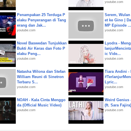
youtube.com
Penampakan 25 Terduga P
Serem, Wulan
elaku Penyerangan di Tang
et ke Gino | D
erang dan Jak...
MP Episode ..
youtube.com
youtube.com
Novel Baswedan Tunjukkan
Lyodra - Meng
Bukti Air Keras dan Foto P
lanjurMencinta 
elaku Peng...
ic Vide...
youtube.com
youtube.com
Natasha Wilona dan Stefan
Tiara Andini -
William Reuni di Sinetron
#TerlanjurMenc
Terbaru S...
Lyric...
youtube.com
youtube.com
NOAH - Kala Cinta Menggo
Weird Genius 
da (Official Music Video)
(ft. Sara Fajira
youtube.com
youtube.com