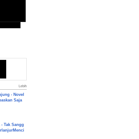
Lebih
ujung - Novel
paskan Saja
 - Tak Sangg
rlanjurMenci