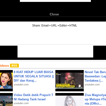
Close
6
Share:
Email
•
URL
•
Editor
•
HTML
Videos
8 KIAT HIDUP LUAR BIASA
Novel Tak Ber
UNTUK SEGALA SITUASI ||
Baswedan: Le
DIY dan Keraj...
Terdakwa (...
youtube.com
youtube.com
Video Detik detik Prajurit T
Ziva Magnolya
NI Hadang Tank Israel
up Melupa #Te
youtube.com
nta (Offici...