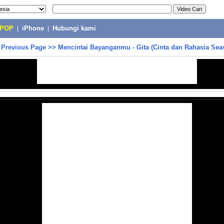
-POP
|
iPhone
|
Hubungi kami
>
Previous Page
>>
Mencintai Bayanganmu - Gita (Cinta dan Rahasia Sea