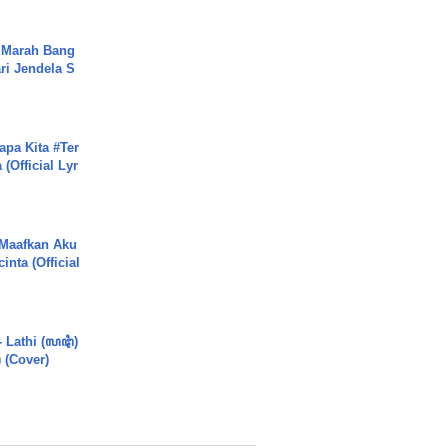
 Marah Bang
ari Jendela S
.
apa Kita #Ter
(Official Lyr
 Maafkan Aku
inta (Official
- Lathi (ꦭꦛꦶ)
) (Cover)