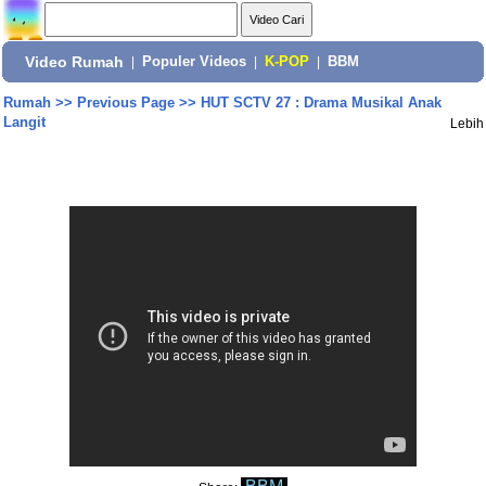
Video Rumah
|
Populer Videos
|
K-POP
|
BBM
Rumah
>>
Previous Page
>>
HUT SCTV 27 : Drama Musikal Anak
Langit
Lebih