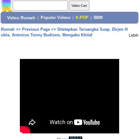
Video Rumah
|
Populer Videos
|
K-POP
|
BBM
Rumah
>>
Previous Page
>>
Ditetapkan Tersangka Suap, Dirjen H
ubla, Antonius Tonny Budiono, Mengaku Khilaf
Lebih