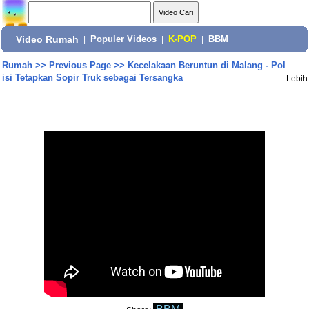
Video Rumah
|
Populer Videos
|
K-POP
|
BBM
Rumah
>>
Previous Page
>>
Kecelakaan Beruntun di Malang - Pol
isi Tetapkan Sopir Truk sebagai Tersangka
Lebih