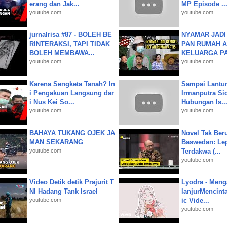
erang dan Jak...
MP Episode ..
youtube.com
youtube.com
jurnalrisa #87 - BOLEH BE
NYAMAR JADI
RINTERAKSI, TAPI TIDAK
PAN RUMAH A
BOLEH MEMBAWA...
KELUARGA P
youtube.com
youtube.com
Karena Sengketa Tanah? In
Sampai Lantu
i Pengakuan Langsung dar
Irmanputra Si
i Nus Kei So...
Hubungan Is..
youtube.com
youtube.com
BAHAYA TUKANG OJEK JA
Novel Tak Ber
MAN SEKARANG
Baswedan: Le
youtube.com
Terdakwa (...
youtube.com
Video Detik detik Prajurit T
Lyodra - Meng
NI Hadang Tank Israel
lanjurMencinta 
youtube.com
ic Vide...
youtube.com