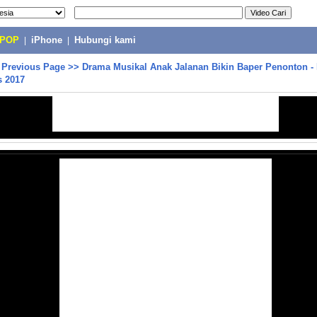
-POP
|
iPhone
|
Hubungi kami
>
Previous Page
>>
Drama Musikal Anak Jalanan Bikin Baper Penonton - 
s 2017