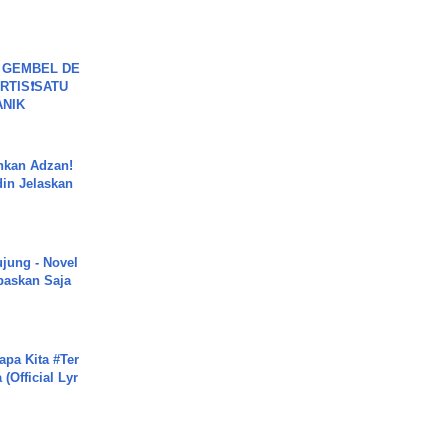
.
 GEMBEL DE
RTIS❗SATU
ANIK
nkan Adzan!
din Jelaskan
.
ujung - Novel
paskan Saja
apa Kita #Ter
(Official Lyr