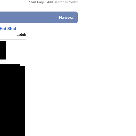
Start Page
|
Add Search Provider
Nawwa
Hot Shot
Lebih