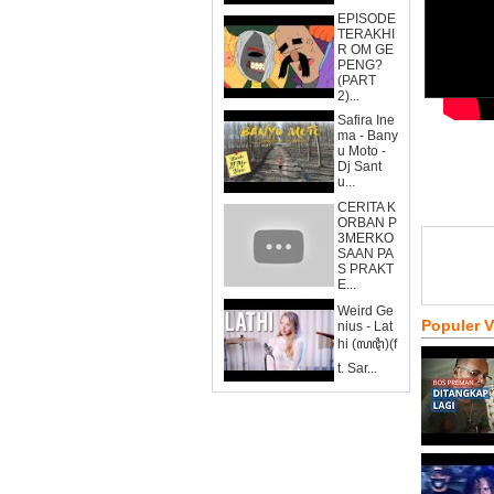
EPISODE
TERAKHI
R OM GE
PENG?
(PART
2)...
Safira Ine
ma - Bany
u Moto -
Dj Sant
u...
CERITA K
ORBAN P
3MERKO
SAAN PA
S PRAKT
E...
Weird Ge
Populer 
nius - Lat
hi (ꦭꦛꦶ)(f
t. Sar...