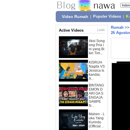
Video Rumah
|
Populer Videos
|
K
Rumah
>
Active Videos
Lebih
26 Agustu
Aksi Song
ong Pria i
ni yang Bi
kin Tim...
KISRUH
Nagita VS
Jessica Is
kandar,
A...
BINTANG
EMON D
ARI GA S
ENGAJA
SAMPE
N...
Mahen - L
uka Yang
Kurindu
(Official ...