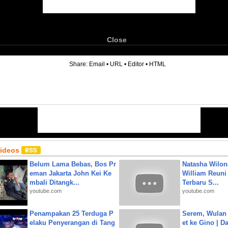
Close
6
Share:
Email
•
URL
•
Editor
•
HTML
Videos
Belum Lama Bebas, Bos Pr
Natasha Wilon
eman Jakarta John Kei Ke
William Reuni 
mbali Ditangk...
Terbaru S...
youtube.com
youtube.com
Penampakan 25 Terduga P
Serem, Wulan
elaku Penyerangan di Tang
et ke Gino | D