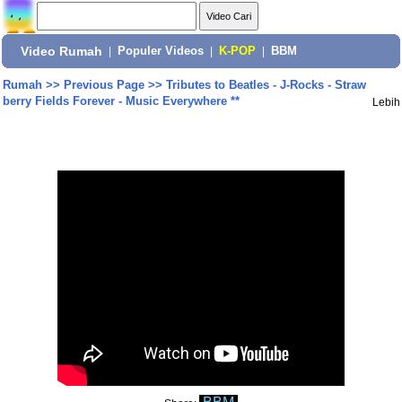
Video Rumah
|
Populer Videos
|
K-POP
|
BBM
Rumah
>>
Previous Page
>>
Tributes to Beatles - J-Rocks - Straw
berry Fields Forever - Music Everywhere **
Lebih