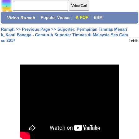
Video Rumah
|
Populer Videos
|
K-POP
|
BBM
Rumah
>>
Previous Page
>>
Suporter: Permainan Timnas Menari
k, Kami Bangga - Gemuruh Suporter Timnas di Malaysia Sea Gam
es 2017
Lebih