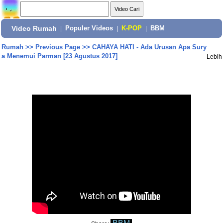
Video Rumah
|
Populer Videos
|
K-POP
|
BBM
Rumah
>>
Previous Page
>>
CAHAYA HATI - Ada Urusan Apa Sury
a Menemui Parman [23 Agustus 2017]
Lebih