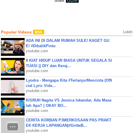
BBM
Share:
Populer Videos
Lebih
ADA INI DI DALAM RUMAH SULE! KAGET GU
E! #DibalikPintu
youtube.com
8 KIAT HIDUP LUAR BIASA UNTUK SEGALA SI
TUASI || DIY dan Keraj...
youtube.com
Lyodra - Mengapa Kita #TerlanjurMencinta (Offi
cial Lyric Vide...
youtube.com
KISRUH Nagita VS Jessica Iskandar, Ada Masa
lah Apa? | OKAY BO...
youtube.com
CERITA KORBAN P3MERKOSAAN PAS PRAKT
EK KERJA LAPANGAN|#GritteB...
youtube.com