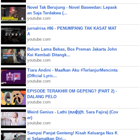
Novel Tak Berujung - Novel Baswedan: Lepask
an Saja Terdakwa (...
youtube.com
jurnalrisa #86 - PENUMPANG TAK KASAT MAT
A
youtube.com
Belum Lama Bebas, Bos Preman Jakarta John
Kei Kembali Ditangk...
youtube.com
Tiara Andini - Maafkan Aku #TerlanjurMencinta
(Official Lyric...
youtube.com
EPISODE TERAKHIR OM GEPENG? (PART 2) -
DALANG PELO
youtube.com
Weird Genius - Lathi (ꦭꦛꦶ)(ft. Sara Fajira) (Cov
er)
youtube.com
Sampai Panjat Genteng! Kisah Keluarga Nus K
ei Selamatkan Diri...