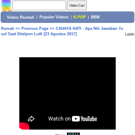
Video Rumah
|
Populer Videos
|
K-POP
|
BBM
Rumah
>>
Previous Page
>>
CAHAYA HATI - Apa Nih Jawaban Yu
suf Saat Ditelpon Lutfi [23 Agustus 2017]
Lebih