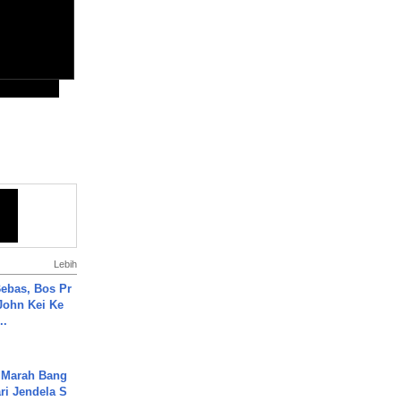
Lebih
ebas, Bos Pr
John Kei Ke
..
 Marah Bang
ari Jendela S