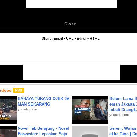
Close
6
Share:
Email
•
URL
•
Editor
•
HTML
Videos
BAHAYA TUKANG OJEK JA
Belum Lama B
MAN SEKARANG
eman Jakarta 
youtube.com
mbali Ditangk.
youtube.com
Novel Tak Berujung - Novel
Serem, Wulan
Baswedan: Lepaskan Saja
et ke Gino | D