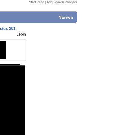
Start Page
|
Add Search Provider
Nawwa
stus 201
Lebih