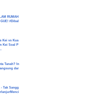
.
DALAM RUMAH
GUE! #Dibal
s Kei vs Kua
 Kei Soal P
..
ta Tanah? In
Langsung dar
 - Tak Sangg
rlanjurMenci