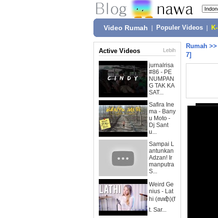
Video Rumah
|
Populer Videos
|
K
Rumah
>
Active Videos
Lebih
7]
jurnalrisa
#86 - PE
NUMPAN
G TAK KA
SAT...
Safira Ine
ma - Bany
u Moto -
Dj Sant
u...
Sampai L
antunkan
Adzan! Ir
manputra
S...
Weird Ge
nius - Lat
hi (ꦭꦛꦶ)(f
t. Sar...