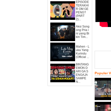
EPISODE
TERAKHI
R OM GE
PENG?
(PART
2)...
Aksi Song
ong Pria i
ni yang Bi
kin Tim...
Mahen - L
uka Yang
Kurindu
(Official ...
BINTANG
EMON D
ARI GA S
Populer 
ENGAJA
SAMPE
N...