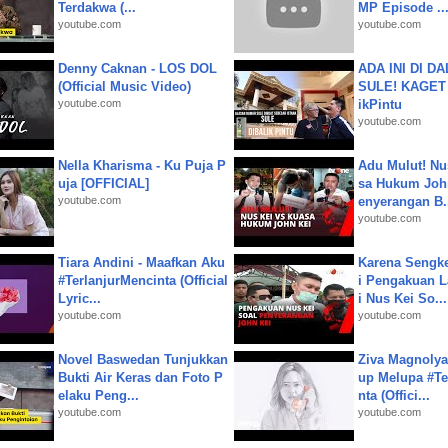
Terdakwa (...
MP Episode ..
youtube.com
youtube.com
Denny Caknan - LOS DOL
ADA INI DI 
(Official Music Video)
SULE! KAGET 
youtube.com
ikPintu
youtube.com
Nella Kharisma - Ku Puja P
Adu Mulut! Nu
uja [OFFICIAL]
sa Hukum John
youtube.com
enyerangan B.
youtube.com
Tiara Andini - Maafkan Aku
Karena Sengke
#TerlanjurMencinta (Official
i Pengakuan 
Lyric...
i Nus Kei So...
youtube.com
youtube.com
Novel Baswedan Tunjukkan
Ziva Magnolya
Bukti Air Keras dan Foto P
up Melupa #Te
elaku Peng...
nta (Offici...
youtube.com
youtube.com