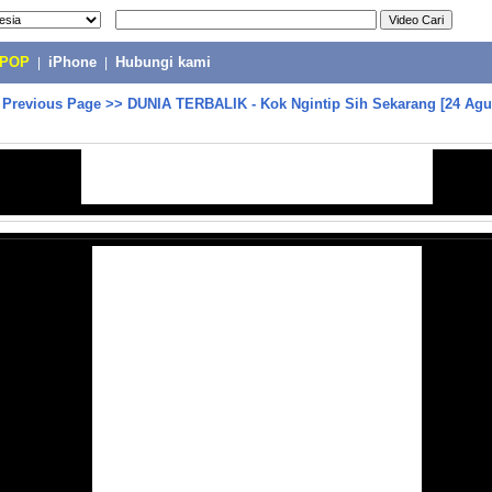
-POP
|
iPhone
|
Hubungi kami
>
Previous Page
>>
DUNIA TERBALIK - Kok Ngintip Sih Sekarang [24 Agu