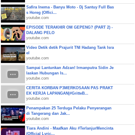
Safira Inema - Banyu Moto - Dj Santuy Full Bas
s Horeg (Offici...
youtube.com
EPISODE TERAKHIR OM GEPENG? (PART 2) -
DALANG PELO
youtube.com
Video Detik detik Prajurit TNI Hadang Tank Isra
el
youtube.com
Sampai Lantunkan Adzan! Irmanputra Sidin Je
laskan Hubungan Is...
youtube.com
CERITA KORBAN P3MERKOSAAN PAS PRAKT
EK KERJA LAPANGAN|#GritteB...
youtube.com
Penampakan 25 Terduga Pelaku Penyerangan
di Tangerang dan Jak...
youtube.com
Tiara Andini - Maafkan Aku #TerlanjurMencinta
(Official Lyric...