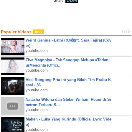
BBM
Share:
Populer Videos
Lebih
Weird Genius - Lathi (ꦭꦛꦶ)(ft. Sara Fajira) (Cov
er)
youtube.com
Ziva Magnolya - Tak Sanggup Melupa #Terlanj
urMencinta (Offici...
youtube.com
Aksi Songong Pria ini yang Bikin Tim Prabu K
esal - 86
youtube.com
Natasha Wilona dan Stefan William Reuni di Si
netron Terbaru S...
youtube.com
Mahen - Luka Yang Kurindu (Official Lyric Vide
o)
youtube.com