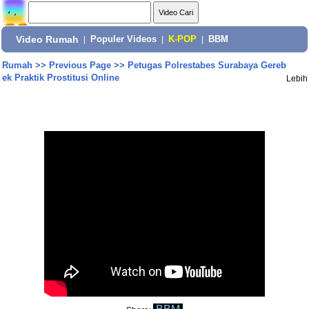
Video Rumah
|
Populer Videos
|
K-POP
|
BBM
Rumah
>>
Previous Page
>>
Petugas Polrestabes Surabaya Gereb
ek Praktik Prostitusi Online
Lebih