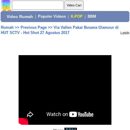
Video Rumah
|
Populer Videos
|
K-POP
|
BBM
Rumah
>>
Previous Page
>>
Via Vallen Pakai Busana Glamour di
HUT SCTV - Hot Shot 27 Agustus 2017
Lebih