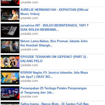
youtube.com
AURELIE HERMANSYAH - KEPASTIAN (Official
Music Video)
youtube.com
jurnalrisa #87 - BOLEH BERINTERAKSI, TAPI T
IDAK BOLEH MEMBAWA...
youtube.com
Belum Lama Bebas, Bos Preman Jakarta John
Kei Kembali Ditangk...
youtube.com
EPISODE TERAKHIR OM GEPENG? (PART 2) -
DALANG PELO
youtube.com
KISRUH Nagita VS Jessica Iskandar, Ada Masa
lah Apa? | OKAY BO...
youtube.com
Penampakan 25 Terduga Pelaku Penyerangan
di Tangerang dan Jak...
youtube.com
Safira Inema - Banyu Moto - Dj Santuy Full Bas