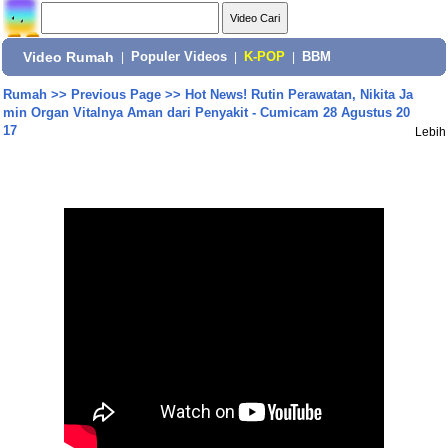
Video Rumah
|
Populer Videos
|
K-POP
|
BBM
Rumah
>>
Previous Page
>>
Hot News! Rutin Perawatan, Nikita Ja
min Organ Vitalnya Aman dari Penyakit - Cumicam 28 Agustus 20
17
Lebih