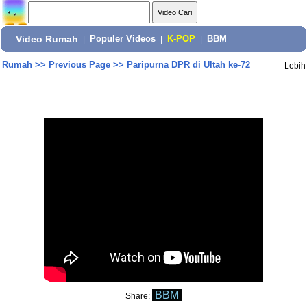
Video Rumah
|
Populer Videos
|
K-POP
|
BBM
Rumah
>>
Previous Page
>>
Paripurna DPR di Ultah ke-72
Lebih
BBM
Share: