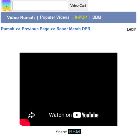
Video Rumah
|
Populer Videos
|
K-POP
|
BBM
Rumah
>>
Previous Page
>>
Rapor Merah DPR
Lebih
BBM
Share: