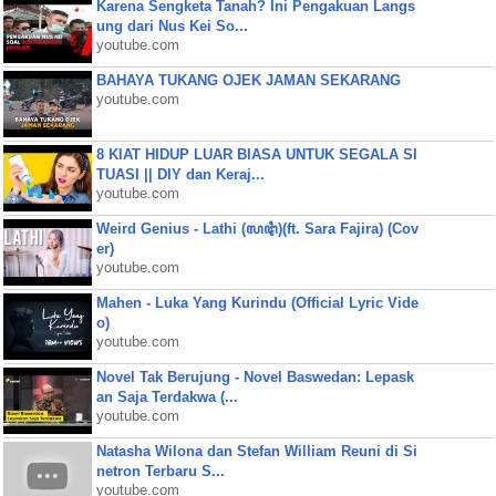
Karena Sengketa Tanah? Ini Pengakuan Langs
ung dari Nus Kei So...
youtube.com
BAHAYA TUKANG OJEK JAMAN SEKARANG
youtube.com
8 KIAT HIDUP LUAR BIASA UNTUK SEGALA SI
TUASI || DIY dan Keraj...
youtube.com
Weird Genius - Lathi (ꦭꦛꦶ)(ft. Sara Fajira) (Cov
er)
youtube.com
Mahen - Luka Yang Kurindu (Official Lyric Vide
o)
youtube.com
Novel Tak Berujung - Novel Baswedan: Lepask
an Saja Terdakwa (...
youtube.com
Natasha Wilona dan Stefan William Reuni di Si
netron Terbaru S...
youtube.com