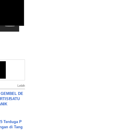
Lebih
 GEMBEL DE
RTIS❗SATU
ANIK
5 Terduga P
ngan di Tang