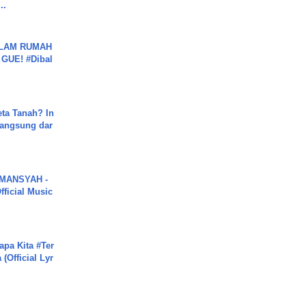
..
DALAM RUMAH
GUE! #Dibal
ta Tanah? In
Langsung dar
MANSYAH -
ficial Music
apa Kita #Ter
(Official Lyr