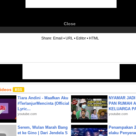
Close
6
Share:
Email
•
URL
•
Editor
•
HTML
Videos
Tiara Andini - Maafkan Aku
NYAMAR JADI
#TerlanjurMencinta (Official
PAN RUMAH A
Lyric...
KELUARGA P
youtube.com
youtube.com
Serem, Wulan Marah Bang
Penampakan 2
et ke Gino | Dari Jendela S
elaku Penyera