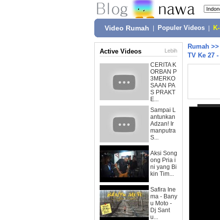
Video Rumah
|
Populer Videos
|
K
Rumah
>
Active Videos
Lebih
TV Ke 27 -
CERITA K
ORBAN P
3MERKO
SAAN PA
S PRAKT
E...
Sampai L
antunkan
Adzan! Ir
manputra
S...
Aksi Song
ong Pria i
ni yang Bi
kin Tim...
Safira Ine
ma - Bany
u Moto -
Dj Sant
u...