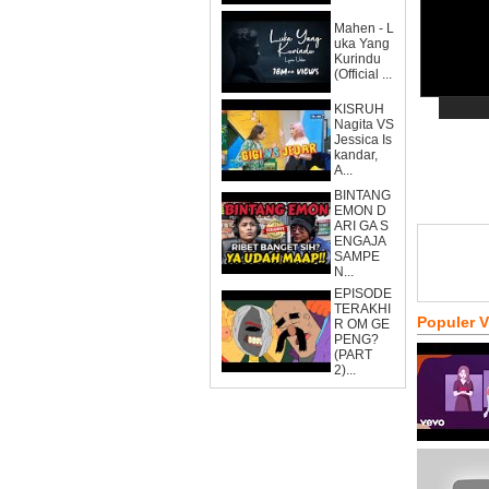
Mahen - L
uka Yang
Kurindu
(Official ...
KISRUH
Nagita VS
Jessica Is
kandar,
A...
BINTANG
EMON D
ARI GA S
ENGAJA
SAMPE
N...
EPISODE
TERAKHI
Populer 
R OM GE
PENG?
(PART
2)...