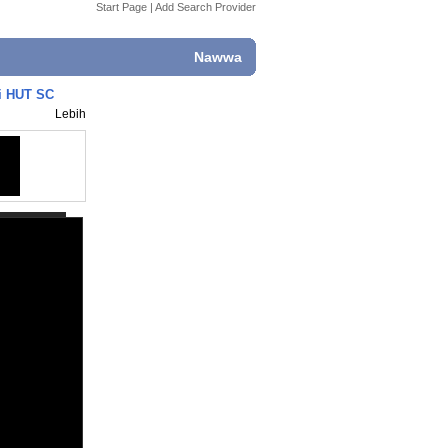
Start Page
|
Add Search Provider
Nawwa
i HUT SC
Lebih