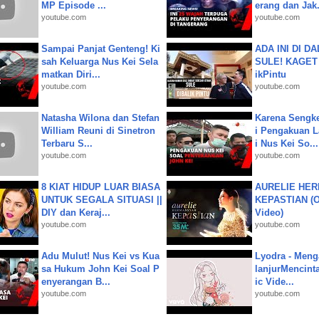
MP Episode ...
erang dan Jak.
youtube.com
youtube.com
Sampai Panjat Genteng! Ki
ADA INI DI 
sah Keluarga Nus Kei Sela
SULE! KAGET 
matkan Diri...
ikPintu
youtube.com
youtube.com
Natasha Wilona dan Stefan
Karena Sengke
William Reuni di Sinetron
i Pengakuan 
Terbaru S...
i Nus Kei So...
youtube.com
youtube.com
8 KIAT HIDUP LUAR BIASA
AURELIE HER
UNTUK SEGALA SITUASI ||
KEPASTIAN (Of
DIY dan Keraj...
Video)
youtube.com
youtube.com
Adu Mulut! Nus Kei vs Kua
Lyodra - Meng
sa Hukum John Kei Soal P
lanjurMencinta 
enyerangan B...
ic Vide...
youtube.com
youtube.com