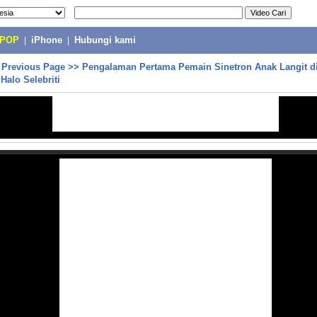
-POP
|
iPhone
|
Hubungi kami
>
Previous Page
>>
Pengalaman Pertama Pemain Sinetron Anak Langit d
 Halo Selebriti