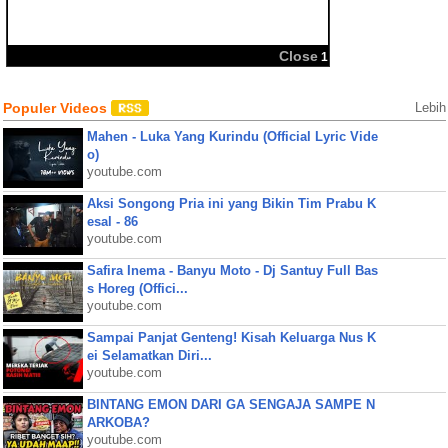
BBM
Share:
Close
1
Populer Videos
Lebih
Mahen - Luka Yang Kurindu (Official Lyric Vide
o)
youtube.com
Aksi Songong Pria ini yang Bikin Tim Prabu K
esal - 86
youtube.com
Safira Inema - Banyu Moto - Dj Santuy Full Bas
s Horeg (Offici...
youtube.com
Sampai Panjat Genteng! Kisah Keluarga Nus K
ei Selamatkan Diri...
youtube.com
BINTANG EMON DARI GA SENGAJA SAMPE N
ARKOBA?
youtube.com