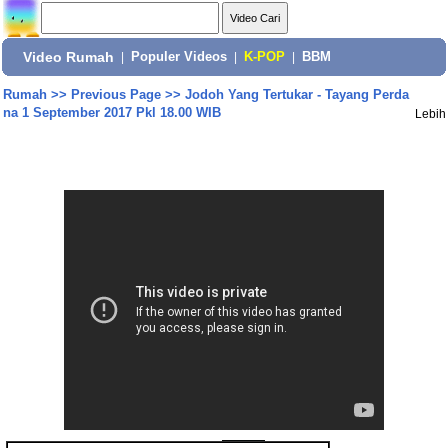
Video Rumah
|
Populer Videos
|
K-POP
|
BBM
Rumah
>>
Previous Page
>>
Jodoh Yang Tertukar - Tayang Perda
na 1 September 2017 Pkl 18.00 WIB
Lebih