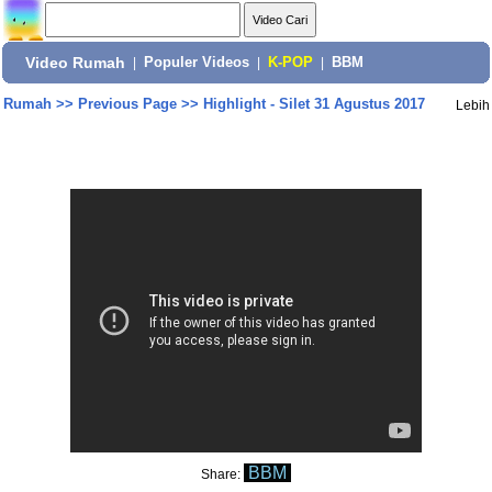
Video Rumah
|
Populer Videos
|
K-POP
|
BBM
Rumah
>>
Previous Page
>>
Highlight - Silet 31 Agustus 2017
Lebih
BBM
Share: