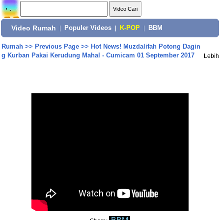
Video Rumah
|
Populer Videos
|
K-POP
|
BBM
Rumah
>>
Previous Page
>>
Hot News! Muzdalifah Potong Dagin
g Kurban Pakai Kerudung Mahal - Cumicam 01 September 2017
Lebih