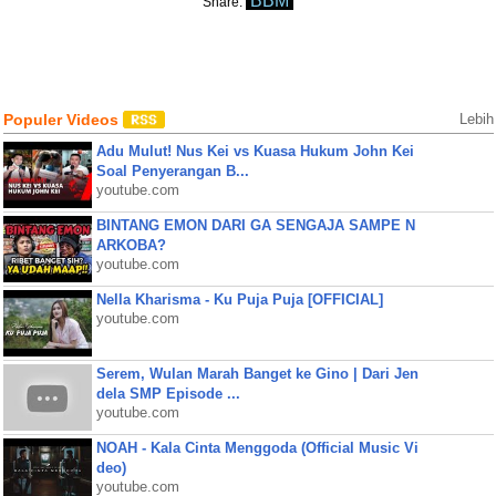
BBM
Share:
Populer Videos
Lebih
Adu Mulut! Nus Kei vs Kuasa Hukum John Kei
Soal Penyerangan B...
youtube.com
BINTANG EMON DARI GA SENGAJA SAMPE N
ARKOBA?
youtube.com
Nella Kharisma - Ku Puja Puja [OFFICIAL]
youtube.com
Serem, Wulan Marah Banget ke Gino | Dari Jen
dela SMP Episode ...
youtube.com
NOAH - Kala Cinta Menggoda (Official Music Vi
deo)
youtube.com