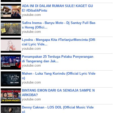
ADA INI DI DALAM RUMAH SULE! KAGET GU
E! #DibalikPintu
youtube.com
Safira Inema - Banyu Moto - Dj Santuy Full Bas
s Horeg (Offici...
youtube.com
Lyodra - Mengapa Kita #TerlanjurMencinta (Offi
cial Lyric Vide...
youtube.com
Penampakan 25 Terduga Pelaku Penyerangan
di Tangerang dan Jak...
youtube.com
Mahen - Luka Yang Kurindu (Official Lyric Vide
o)
youtube.com
BINTANG EMON DARI GA SENGAJA SAMPE N
ARKOBA?
youtube.com
Denny Caknan - LOS DOL (Official Music Vide
o)