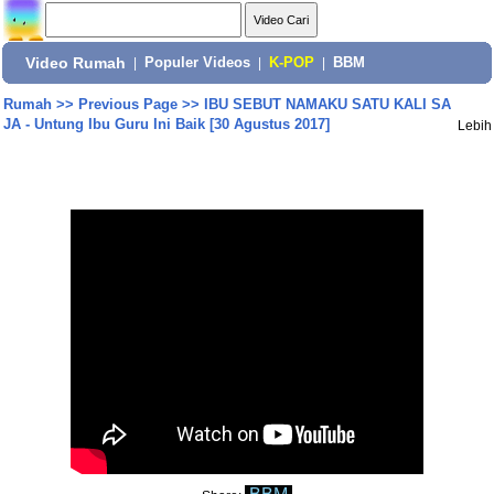
Video Rumah
|
Populer Videos
|
K-POP
|
BBM
Rumah
>>
Previous Page
>>
IBU SEBUT NAMAKU SATU KALI SA
JA - Untung Ibu Guru Ini Baik [30 Agustus 2017]
Lebih