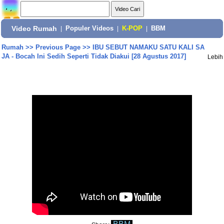
Video Rumah
|
Populer Videos
|
K-POP
|
BBM
Rumah
>>
Previous Page
>>
IBU SEBUT NAMAKU SATU KALI SA
JA - Bocah Ini Sedih Seperti Tidak Diakui [28 Agustus 2017]
Lebih