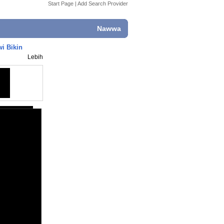
Start Page
|
Add Search Provider
Nawwa
i Bikin
Lebih