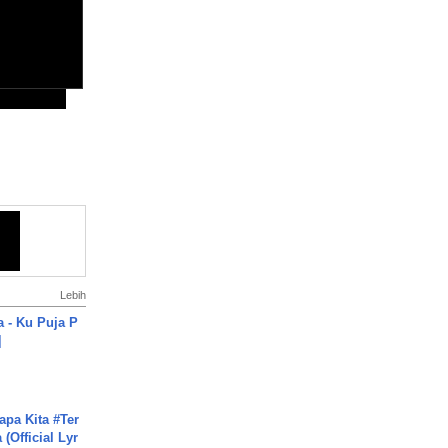
Lebih
a - Ku Puja P
]
apa Kita #Ter
(Official Lyr