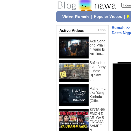
Video Rumah
|
Populer Videos
|
K
Rumah
>
Active Videos
Lebih
Desta Ngga
Aksi Song
ong Pria i
ni yang Bi
kin Tim...
Safira Ine
ma - Bany
u Moto -
Dj Sant
u...
Mahen - L
uka Yang
Kurindu
(Official ...
BINTANG
EMON D
ARI GA S
ENGAJA
SAMPE
N...