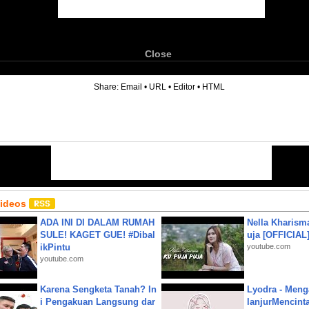
Close
6
Share:
Email
•
URL
•
Editor
•
HTML
Videos
ADA INI DI DALAM RUMAH
Nella Kharism
SULE! KAGET GUE! #Dibal
uja [OFFICIAL
ikPintu
youtube.com
youtube.com
Karena Sengketa Tanah? In
Lyodra - Meng
i Pengakuan Langsung dar
lanjurMencinta 