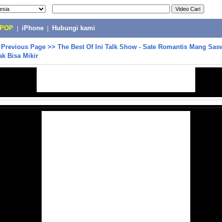
-POP
|
iPhone
|
Hubungi kami
>
Previous Page
>>
The Best Of Ini Talk Show - Sate Romantis Mang Sasw
k Bisa Mikir