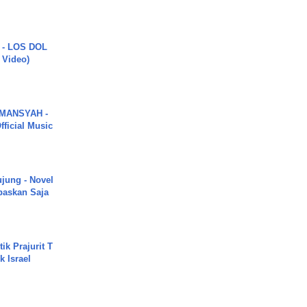
 - LOS DOL
c Video)
MANSYAH -
ficial Music
ujung - Novel
paskan Saja
ik Prajurit T
 Israel