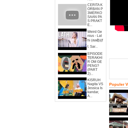
CERITA K
ORBAN P
3MERKO
SAAN PA
S PRAKT
E...
Weird Ge
nius - Lat
hi (ꦭꦛꦶ)(f
t. Sar...
EPISODE
TERAKHI
R OM GE
PENG?
(PART
2)...
KISRUH
Nagita VS
Populer 
Jessica Is
kandar,
A...