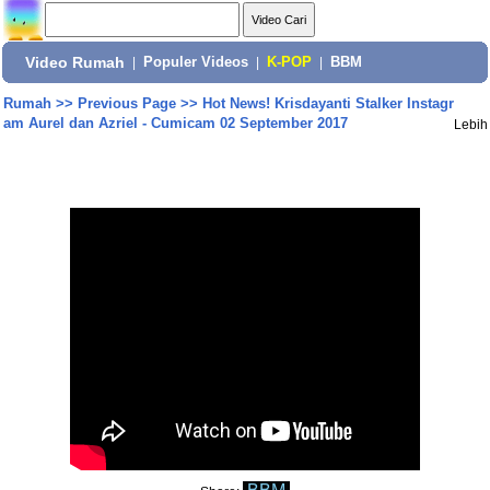
Video Rumah
|
Populer Videos
|
K-POP
|
BBM
Rumah
>>
Previous Page
>>
Hot News! Krisdayanti Stalker Instagr
am Aurel dan Azriel - Cumicam 02 September 2017
Lebih