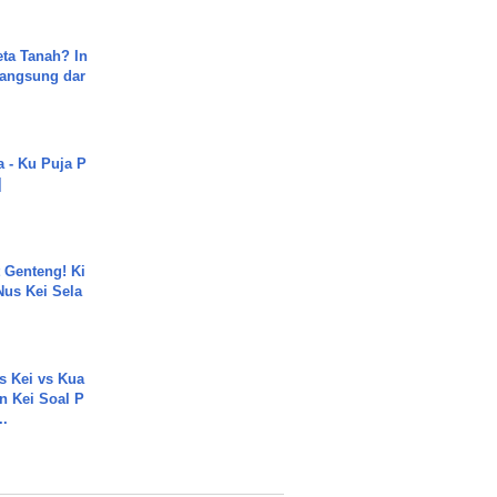
ta Tanah? In
Langsung dar
a - Ku Puja P
]
 Genteng! Ki
Nus Kei Sela
s Kei vs Kua
 Kei Soal P
..