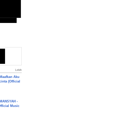
Lebih
 Maafkan Aku
inta (Official
MANSYAH -
ficial Music