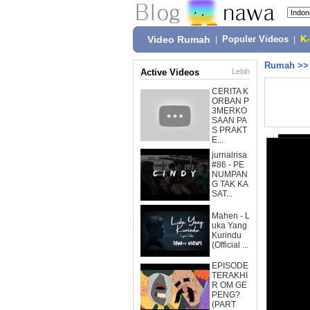
Video Rumah
|
Populer Videos
|
K
Rumah
>
Active Videos
Lebih
CERITA K
ORBAN P
3MERKO
SAAN PA
S PRAKT
E...
jurnalrisa
#86 - PE
NUMPAN
G TAK KA
SAT...
Mahen - L
uka Yang
Kurindu
(Official ...
EPISODE
TERAKHI
R OM GE
PENG?
(PART