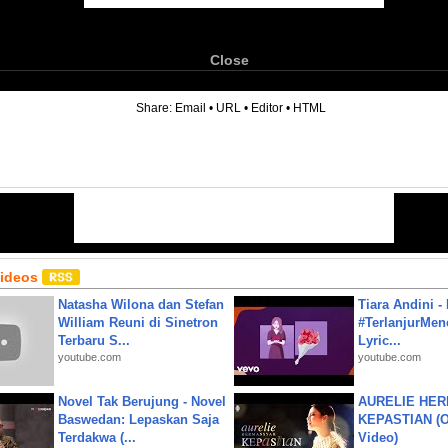
Close
6
Share:
Email
•
URL
•
Editor
•
HTML
Videos
Natasha Wilona dan Stefan
Tiara Andini -
William Reuni di Sinetron
#TerlanjurMenc
Terbaru S...
Lyric...
youtube.com
youtube.com
Novel Tak Berujung - Novel
AURELIE HER
Baswedan: Lepaskan Saja
KEPASTIAN (Of
Terdakwa (...
Video)