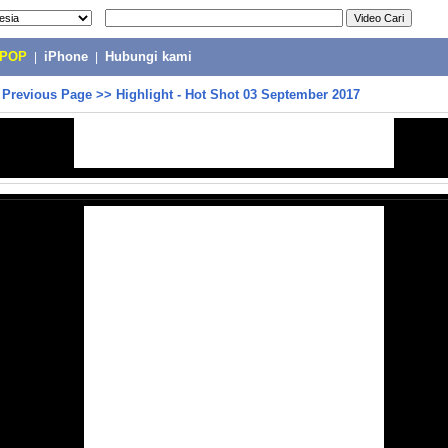
-POP
|
iPhone
|
Hubungi kami
>
Previous Page
>>
Highlight - Hot Shot 03 September 2017