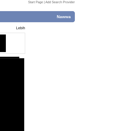
Start Page
|
Add Search Provider
Nawwa
Lebih