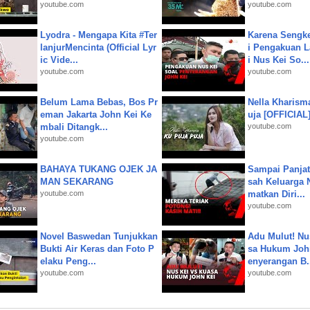
youtube.com
youtube.com
Lyodra - Mengapa Kita #Ter
Karena Sengke
lanjurMencinta (Official Lyr
i Pengakuan 
ic Vide...
i Nus Kei So...
youtube.com
youtube.com
Belum Lama Bebas, Bos Pr
Nella Kharism
eman Jakarta John Kei Ke
uja [OFFICIAL
mbali Ditangk...
youtube.com
youtube.com
BAHAYA TUKANG OJEK JA
Sampai Panjat
MAN SEKARANG
sah Keluarga 
youtube.com
matkan Diri...
youtube.com
Novel Baswedan Tunjukkan
Adu Mulut! Nu
Bukti Air Keras dan Foto P
sa Hukum John
elaku Peng...
enyerangan B.
youtube.com
youtube.com