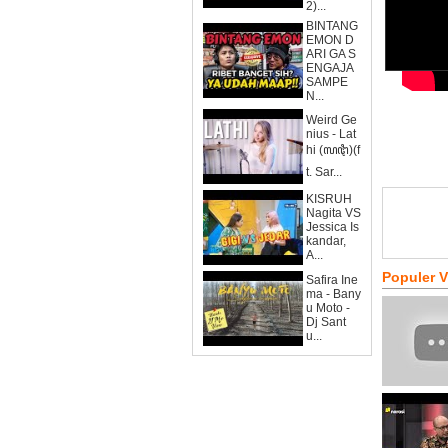
2)...
BINTANG
EMON D
ARI GA S
ENGAJA
SAMPE
N...
Weird Ge
nius - Lat
hi (ꦭꦛꦶ)(f
t. Sar...
KISRUH
Nagita VS
Jessica Is
kandar,
A...
Populer 
Safira Ine
ma - Bany
u Moto -
Dj Sant
u...