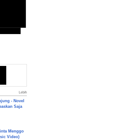
Lebih
ujung - Novel
paskan Saja
inta Menggo
usic Video)