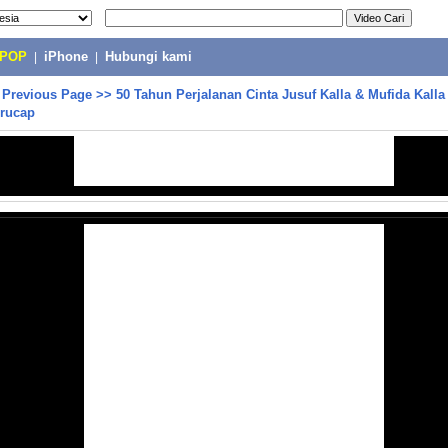
-POP
|
iPhone
|
Hubungi kami
>
Previous Page
>>
50 Tahun Perjalanan Cinta Jusuf Kalla & Mufida Kalla 
erucap