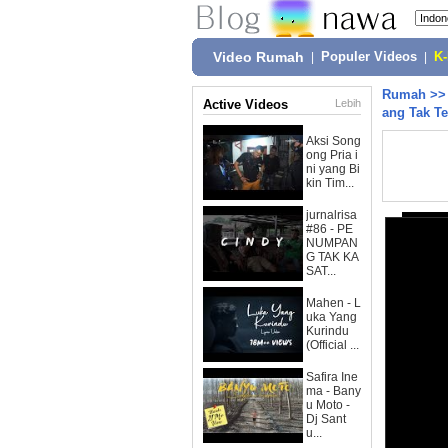
Video Rumah
|
Populer Videos
|
K
Rumah
>
Active Videos
Lebih
ang Tak T
Aksi Song
ong Pria i
ni yang Bi
kin Tim...
jurnalrisa
#86 - PE
NUMPAN
G TAK KA
SAT...
Mahen - L
uka Yang
Kurindu
(Official ...
Safira Ine
ma - Bany
u Moto -
Dj Sant
u...