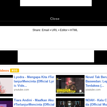
Close
6
Share:
Email
•
URL
•
Editor
•
HTML
Videos
Lyodra - Mengapa Kita #Ter
Novel Tak Ber
lanjurMencinta (Official Lyr
Baswedan: Le
ic Vide...
Terdakwa (...
youtube.com
youtube.com
Tiara Andini - Maafkan Aku
NOAH - Kala C
#TerlanjurMencinta (Official
da (Official M