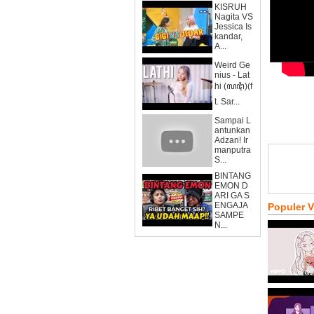
KISRUH
Nagita VS
Jessica Is
kandar,
A...
Weird Ge
nius - Lat
hi (ꦭꦛꦶ)(f
t. Sar...
Sampai L
antunkan
Adzan! Ir
manputra
S...
BINTANG
EMON D
ARI GA S
ENGAJA
Populer 
SAMPE
N...