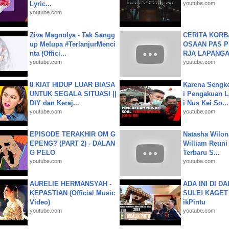
Lyric...
youtube.com
youtube.com
Ziva Magnolya - Tak Sangg
CERITA KOR
up Melupa #TerlanjurMenci
OSAAN PAS 
nta (Offici...
RJA LAPANGAN|
youtube.com
youtube.com
8 KIAT HIDUP LUAR BIASA
Karena Sengke
UNTUK SEGALA SITUASI ||
i Pengakuan 
DIY dan Keraj...
i Nus Kei So...
youtube.com
youtube.com
EPISODE TERAKHIR OM G
Natasha Wilon
EPENG? (PART 2) - DALAN
William Reuni 
G PELO
Terbaru S...
youtube.com
youtube.com
AURELIE HERMANSYAH -
ADA INI DI 
KEPASTIAN (Official Music
SULE! KAGET 
Video)
ikPintu
youtube.com
youtube.com