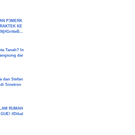
BAN P3MERK
PRAKTEK KE
#GritteB...
ta Tanah? In
Langsung dar
a dan Stefan
di Sinetron
DALAM RUMAH
GUE! #Dibal