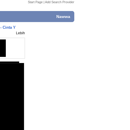
Start Page
|
Add Search Provider
Nawwa
- Cinta Y
Lebih