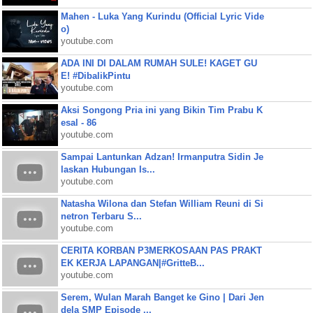
Mahen - Luka Yang Kurindu (Official Lyric Vide
o)
youtube.com
ADA INI DI DALAM RUMAH SULE! KAGET GU
E! #DibalikPintu
youtube.com
Aksi Songong Pria ini yang Bikin Tim Prabu K
esal - 86
youtube.com
Sampai Lantunkan Adzan! Irmanputra Sidin Je
laskan Hubungan Is...
youtube.com
Natasha Wilona dan Stefan William Reuni di Si
netron Terbaru S...
youtube.com
CERITA KORBAN P3MERKOSAAN PAS PRAKT
EK KERJA LAPANGAN|#GritteB...
youtube.com
Serem, Wulan Marah Banget ke Gino | Dari Jen
dela SMP Episode ...