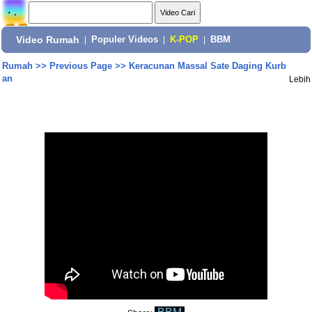
Video Rumah
|
Populer Videos
|
K-POP
|
BBM
Rumah
>>
Previous Page
>>
Keracunan Massal Sate Daging Kurb
an
Lebih