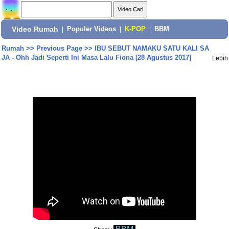
Video Rumah
|
Populer Videos
|
K-POP
|
BBM
Rumah
>>
Previous Page
>>
IBU SEBUT NAMAKU SATU KALI SA
JA - Ohh Jadi Seperti Ini Masa Lalu Fiona [28 Agustus 2017]
Lebih