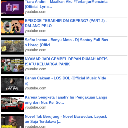
Tiara Andini - Maafkan Aku #TerlanjurMencinta
(Official Lyric...
youtube.com
EPISODE TERAKHIR OM GEPENG? (PART 2) -
DALANG PELO
youtube.com
Safira Inema - Banyu Moto - Dj Santuy Full Bas
s Horeg (Offici...
youtube.com
NYAMAR JADI GEMBEL DEPAN RUMAH ARTIS
❗SATU KELUARGA PANIK
youtube.com
Denny Caknan - LOS DOL (Official Music Vide
o)
youtube.com
Karena Sengketa Tanah? Ini Pengakuan Langs
ung dari Nus Kei So...
youtube.com
Novel Tak Berujung - Novel Baswedan: Lepask
an Saja Terdakwa (...
youtube.com