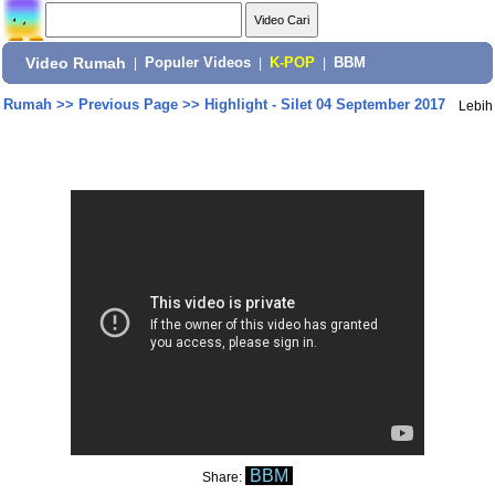
Video Rumah
|
Populer Videos
|
K-POP
|
BBM
Rumah
>>
Previous Page
>>
Highlight - Silet 04 September 2017
Lebih
BBM
Share: