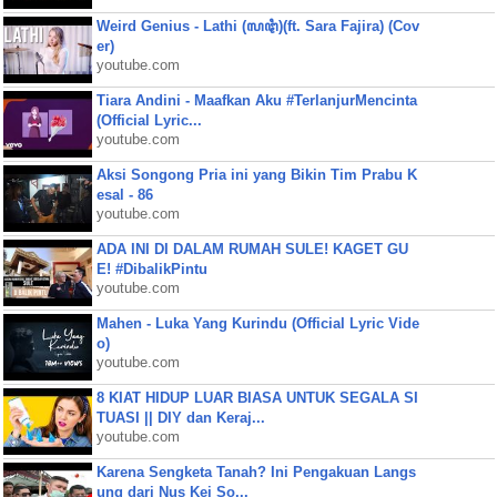
Weird Genius - Lathi (ꦭꦛꦶ)(ft. Sara Fajira) (Cov
er)
youtube.com
Tiara Andini - Maafkan Aku #TerlanjurMencinta
(Official Lyric...
youtube.com
Aksi Songong Pria ini yang Bikin Tim Prabu K
esal - 86
youtube.com
ADA INI DI DALAM RUMAH SULE! KAGET GU
E! #DibalikPintu
youtube.com
Mahen - Luka Yang Kurindu (Official Lyric Vide
o)
youtube.com
8 KIAT HIDUP LUAR BIASA UNTUK SEGALA SI
TUASI || DIY dan Keraj...
youtube.com
Karena Sengketa Tanah? Ini Pengakuan Langs
ung dari Nus Kei So...