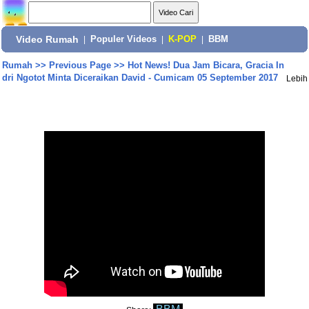
Video Rumah
|
Populer Videos
|
K-POP
|
BBM
Rumah
>>
Previous Page
>>
Hot News! Dua Jam Bicara, Gracia In
dri Ngotot Minta Diceraikan David - Cumicam 05 September 2017
Lebih