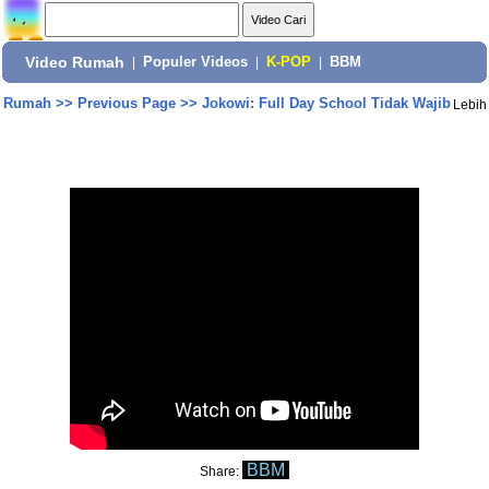
Video Rumah
|
Populer Videos
|
K-POP
|
BBM
Rumah
>>
Previous Page
>>
Jokowi: Full Day School Tidak Wajib
Lebih
BBM
Share: