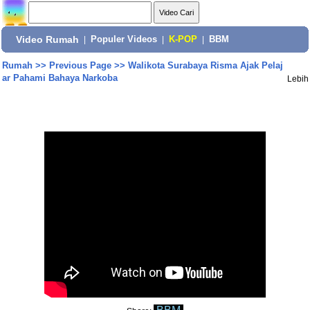
Video Rumah
|
Populer Videos
|
K-POP
|
BBM
Rumah
>>
Previous Page
>>
Walikota Surabaya Risma Ajak Pelaj
ar Pahami Bahaya Narkoba
Lebih