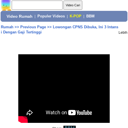
Video Rumah
|
Populer Videos
|
K-POP
|
BBM
Rumah
>>
Previous Page
>>
Lowongan CPNS Dibuka, Ini 3 Intans
i Dengan Gaji Tertinggi
Lebih