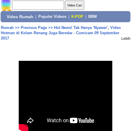
Video Rumah
|
Populer Videos
|
K-POP
|
BBM
Rumah
>>
Previous Page
>>
Hot News! Tak Hanya 'Nyawer', Video
Hotman di Kolam Renang Juga Beredar - Cumicam 09 September
2017
Lebih