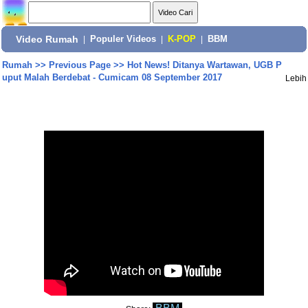
Video Rumah
|
Populer Videos
|
K-POP
|
BBM
Rumah
>>
Previous Page
>>
Hot News! Ditanya Wartawan, UGB P
uput Malah Berdebat - Cumicam 08 September 2017
Lebih