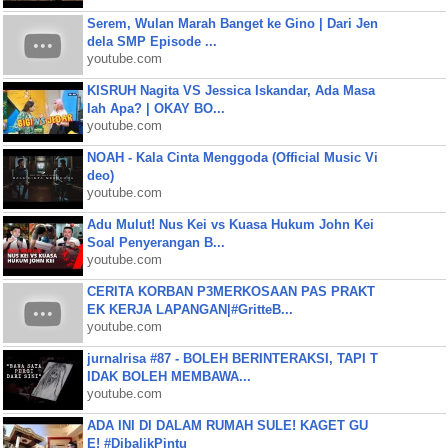
Serem, Wulan Marah Banget ke Gino | Dari Jen
dela SMP Episode ...
youtube.com
KISRUH Nagita VS Jessica Iskandar, Ada Masa
lah Apa? | OKAY BO...
youtube.com
NOAH - Kala Cinta Menggoda (Official Music Vi
deo)
youtube.com
Adu Mulut! Nus Kei vs Kuasa Hukum John Kei
Soal Penyerangan B...
youtube.com
CERITA KORBAN P3MERKOSAAN PAS PRAKT
EK KERJA LAPANGAN|#GritteB...
youtube.com
jurnalrisa #87 - BOLEH BERINTERAKSI, TAPI T
IDAK BOLEH MEMBAWA...
youtube.com
ADA INI DI DALAM RUMAH SULE! KAGET GU
E! #DibalikPintu