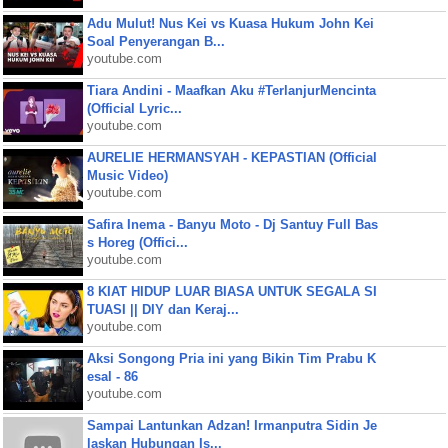
Adu Mulut! Nus Kei vs Kuasa Hukum John Kei
Soal Penyerangan B...
youtube.com
Tiara Andini - Maafkan Aku #TerlanjurMencinta
(Official Lyric...
youtube.com
AURELIE HERMANSYAH - KEPASTIAN (Official
Music Video)
youtube.com
Safira Inema - Banyu Moto - Dj Santuy Full Bas
s Horeg (Offici...
youtube.com
8 KIAT HIDUP LUAR BIASA UNTUK SEGALA SI
TUASI || DIY dan Keraj...
youtube.com
Aksi Songong Pria ini yang Bikin Tim Prabu K
esal - 86
youtube.com
Sampai Lantunkan Adzan! Irmanputra Sidin Je
laskan Hubungan Is...