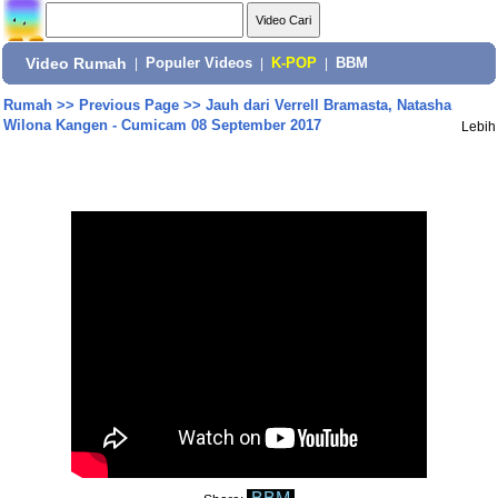
Video Rumah
|
Populer Videos
|
K-POP
|
BBM
Rumah
>>
Previous Page
>>
Jauh dari Verrell Bramasta, Natasha
Wilona Kangen - Cumicam 08 September 2017
Lebih