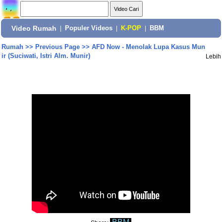
Video Rumah
|
Populer Videos
|
K-POP
|
BBM
Rumah
>>
Previous Page
>>
AFD Now - Menolak Lupa Kasus Mun
ir (Suciwati, Istri Alm. Munir)
Lebih