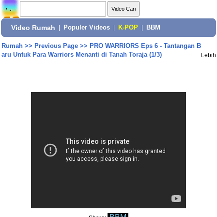
Video Rumah
|
Populer Videos
|
K-POP
|
BBM
Rumah
>>
Previous Page
>>
PRO WARRIORS Eps 6 - Tantangan B
aru Untuk Para Warriors Menanti di Tanah Toraja (1/3)
Lebih