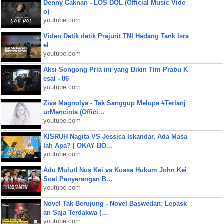
Denny Caknan - LOS DOL (Official Music Vide
o)
youtube.com
Video Detik detik Prajurit TNI Hadang Tank Isra
el
youtube.com
Aksi Songong Pria ini yang Bikin Tim Prabu K
esal - 86
youtube.com
Ziva Magnolya - Tak Sanggup Melupa #Terlanj
urMencinta (Offici...
youtube.com
KISRUH Nagita VS Jessica Iskandar, Ada Masa
lah Apa? | OKAY BO...
youtube.com
Adu Mulut! Nus Kei vs Kuasa Hukum John Kei
Soal Penyerangan B...
youtube.com
Novel Tak Berujung - Novel Baswedan: Lepask
an Saja Terdakwa (...
youtube.com