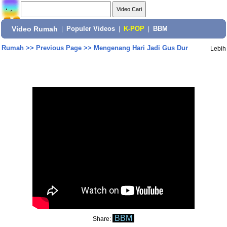
Video Rumah
|
Populer Videos
|
K-POP
|
BBM
Rumah
>>
Previous Page
>>
Mengenang Hari Jadi Gus Dur
Lebih
BBM
Share: