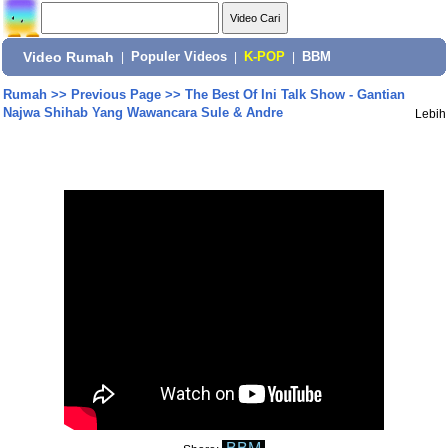
Video Rumah
|
Populer Videos
|
K-POP
|
BBM
Rumah
>>
Previous Page
>>
The Best Of Ini Talk Show - Gantian
Najwa Shihab Yang Wawancara Sule & Andre
Lebih